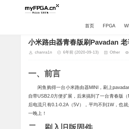
首页
FPGA
W
当前位置：
首页
>
Other
> 正文内容
小米路由器青春版刷Pavadan 
chanra1n
6年前
(2020-09-13)
Other
一、前言
闲鱼购得一台小米路由器MINI，刷上pavada
自带USB2.0方便扩展，后来搞到了一台青春版（N
后电流只有0.1-0.2A（5V），平均不到1W，也
一晚上！
二、刷入旧版固件