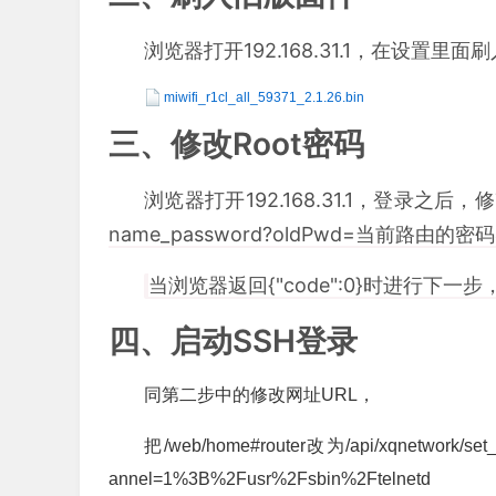
浏览器打开192.168.31.1，在设置里
miwifi_r1cl_all_59371_2.1.26.bin
三、修改Root密码
浏览器打开192.168.31.1，登录之后，
name_password?oldPwd=当前路由的
当浏览器返回{"code":0}时进行下一
四、启动SSH登录
同第二步中的修改网址URL，
把/web/home#router改为/api/xqnetwork/set
annel=1%3B%2Fusr%2Fsbin%2Ftelnetd