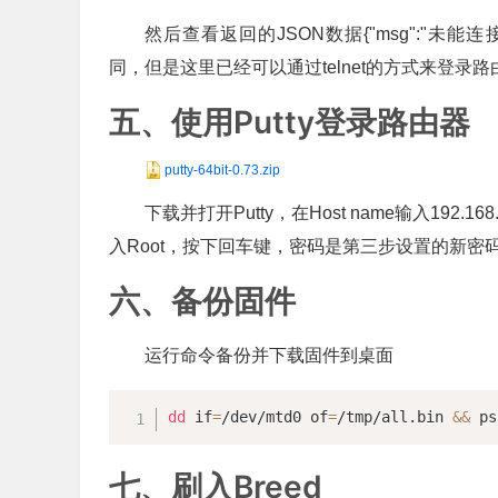
然后查看返回的JSON数据{"msg":"未能连接到指定W
同，但是这里已经可以通过telnet的方式来登录路
五、使用Putty登录路由器
putty-64bit-0.73.zip
下载并打开Putty，在Host name输入192.
入Root，按下回车键，密码是第三步设置的新
六、备份固件
运行命令备份并下载固件到桌面
dd
 if
=
/dev/mtd0 of
=
/tmp/all.bin 
&&
 ps
七、刷入Breed