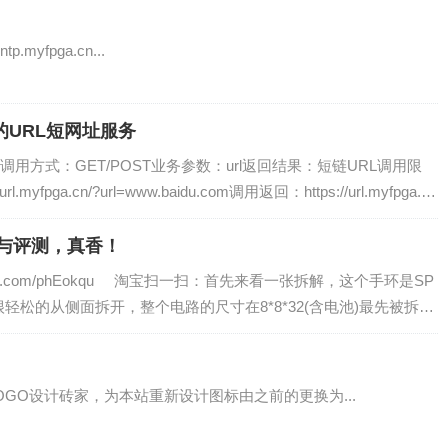
fpga.cn...
的URL短网址服务
fpga.cn/ 调用方式：GET/POST业务参数：url返回结果：短链URL调用限
.myfpga.cn/?url=www.baidu.com调用返回：https://url.myfpga.c
机与评测，真香！
.taobao.com/phEokqu 淘宝扫一扫：首先来看一张拆解，这个手环是SP
环，可以很轻松的从侧面拆开，整个电路的尺寸在8*8*32(含电池)最先被拆下
GO设计砖家，为本站重新设计图标由之前的更换为...