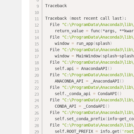
Traceback

Traceback 
(
most recent call last
)
:

  File 
"C:\ProgramData\Anaconda3\lib\
    return_value 
=
 func
(
*args, **kwar
  File 
"C:\ProgramData\Anaconda3\lib\
    window 
=
 run_app
(
splash
)
  File 
"C:\ProgramData\Anaconda3\lib\
    window 
=
 MainWindow
(
splash
=
splash
  File 
"C:\ProgramData\Anaconda3\lib\
    self.api 
=
 AnacondaAPI
(
)
  File 
"C:\ProgramData\Anaconda3\lib\
    ANACONDA_API 
=
 _AnacondaAPI
(
)
  File 
"C:\ProgramData\Anaconda3\lib\
    self._conda_api 
=
 CondaAPI
(
)
  File 
"C:\ProgramData\Anaconda3\lib\
    CONDA_API 
=
 _CondaAPI
(
)
  File 
"C:\ProgramData\Anaconda3\lib\
    self.set_conda_prefix
(
info
=
get_co
  File 
"C:\ProgramData\Anaconda3\lib\
    self.ROOT_PREFIX 
=
 info.get
(
'root