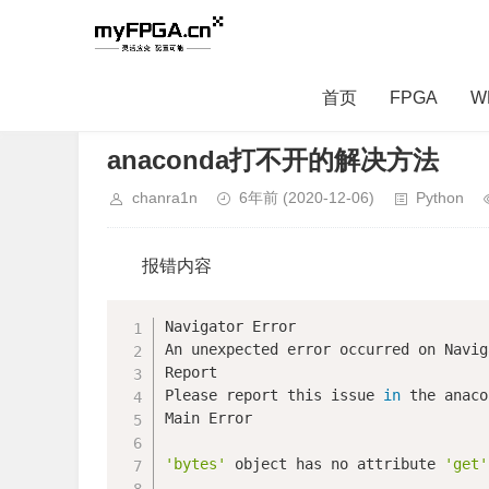
首页
FPGA
W
当前位置：
首页
>
Software
>
Python
> 正文内容
anaconda打不开的解决方法
chanra1n
6年前
(2020-12-06)
Python
报错内容
Navigator Error

An unexpected error occurred on Navig
Report

Please report this issue 
in
 the anaco
Main Error

'bytes'
 object has no attribute 
'get'