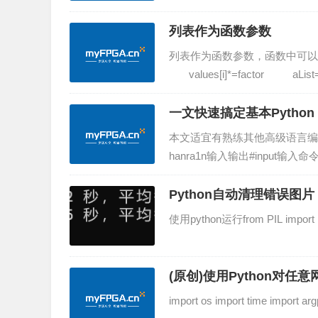
整数math.facto...
列表作为函数参数
列表作为函数参数，函数中可以修改原列表def m
values[i]*=factor aList=[1,2
一文快速搞定基本Python
本文适宜有熟练其他高级语言编程基
hanra1n输入输出#input输
a的值:") #print()可以直接print("He
Python自动清理错误
使用python运行from PIL import Imag
(原创)使用Python对
import os import time import argp