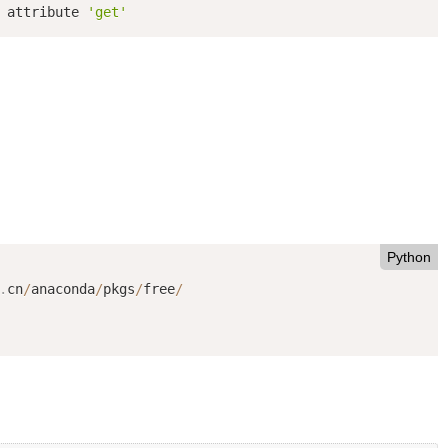
 attribute 
'get'
Python
.
cn
/
anaconda
/
pkgs
/
free
/