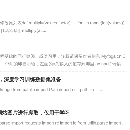
ultiply(values,factor): for i in range(len(values)):
,3,4,5] multiply(aL...
础的同行参阅，或复习用，转载请保留作者信息 Myfpga.cn C
入命令，中间的即提示语，左面的a为输入的值存到哪里 a=input("请输入
...
图片，深度学习训练数据集准备
e from pathlib import Path import os path = r'.' ...
任意网站图片进行爬取，仅用于学习
arse import requests import re import io from urllib.parse import ...