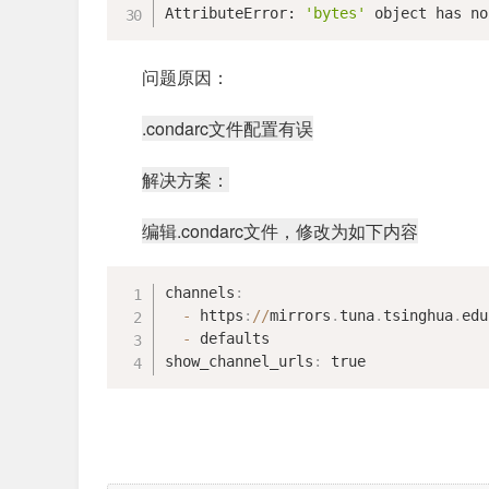
AttributeError: 
'bytes'
 object has no
问题原因：
.condarc文件配置有误
解决方案：
编辑
.condarc文件，修改为如下内容
channels
:
-
 https
:
//
mirrors
.
tuna
.
tsinghua
.
edu
-
 defaults

show_channel_urls
:
 true