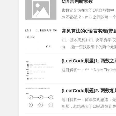
C语言判断素数
素数定义为在大于1的自然数中
m 不必被 2 ~ m-1 之间的
不能被 2 ~ 间任一整数整除，m
常见算法的C语言实现(带题
规划 贪心
1.1 基本思想1.1.1 穷举
a) 题一查找数组中的两个元
一个目标值，找出...
(LeetCode刷题)1. 两数
题目解答一：/** * Note: The returne
(LeetCode刷题)2. 两数
题目解答一：简单实现思路：先
相加，若结果大于10就进位到更高位的数。/** *