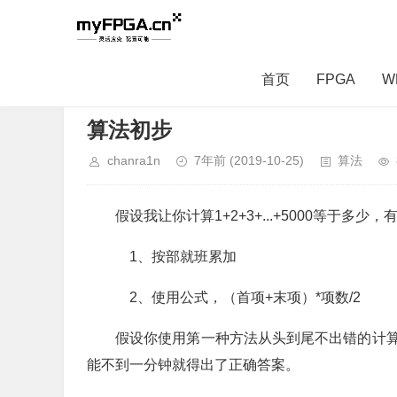
首页
FPGA
W
当前位置：
首页
>
算法
> 正文内容
算法初步
chanra1n
7年前
(2019-10-25)
算法
假设我让你计算1+2+3+...+5000等于多
1、按部就班累加
2、使用公式，（首项+末项）*项数/2
假设你使用第一种方法从头到尾不出错的计
能不到一分钟就得出了正确答案。