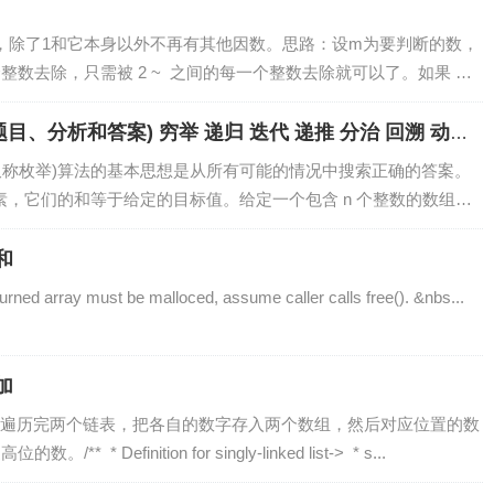
，除了1和它本身以外不再有其他因数。思路：设m为要判断的数，
每一个整数去除，只需被 2 ~ 之间的每一个整数去除就可以了。如果 m
 必定是素数。例如判别 17...
目、分析和答案) 穷举 递归 迭代 递推 分治 回溯 动态
穷举(又称枚举)算法的基本思想是从所有可能的情况中搜索正确的答案。
素，它们的和等于给定的目标值。给定一个包含 n 个整数的数组和
之和
d array must be malloced, assume caller calls free(). &nbs...
相加
遍历完两个链表，把各自的数字存入两个数组，然后对应位置的数
 Definition for singly-linked list-> * s...