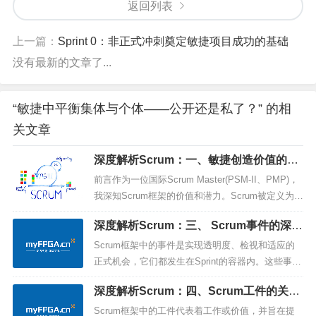
返回列表
上一篇：
Sprint 0：非正式冲刺奠定敏捷项目成功的基础
没有最新的文章了...
“敏捷中平衡集体与个体——公开还是私了？” 的相
关文章
深度解析Scrum：一、敏捷创造价值的艺
术
前言作为一位国际Scrum Master(PSM-II、PMP)，
我深知Scrum框架的价值和潜力。Scrum被定义为一
个轻量级的框架，旨在通过自适应解决方案帮助个
深度解析Scrum：三、 Scrum事件的深入
人、团队和组织创造价值。在这篇博文中，我将深
解析
入探讨Scrum的定义、理论、价值观以及Scrum Tea
Scrum框架中的事件是实现透明度、检视和适应的
m的关键角色。Scrum的定义Sc...
正式机会，它们都发生在Sprint的容器内。这些事件
不仅创造了规律性，还最小化了对Scrum之外未定
深度解析Scrum：四、Scrum工件的关键
义的会议的需求。以下是Scrum框架中的关键事
角色和承诺
件：SprintSprint是Scrum的核心，是创意转化为价
Scrum框架中的工件代表着工作或价值，并旨在提