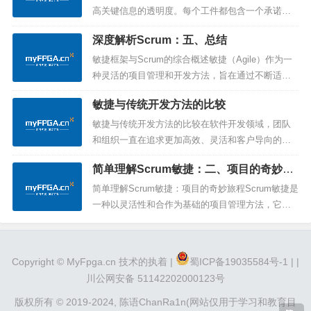
值的地方。作为一个固定时长的事件，为期一个
高关键信息的透明度。每个工件都包含一个承诺，
月...
以确保它提供可增强透明度并聚焦于可度量进展的
深度解析Scrum：五、总结
信息。以下是Scrum框架中三个重要的工件及其关
键承诺：1. Product BacklogProduct Backlog是一
敏捷框架与Scrum的综合概述敏捷（Agile）作为一
份涌现的、有序的清单，列出了改进产品所...
种灵活的项目管理和开发方法，旨在通过不断适应
变化、强调协作和响应用户需求的方式，提高产品
敏捷与传统开发方法的比较
交付的灵活性和效能。Scrum作为最流行的敏捷框
架之一，通过其独特的角色、事件和工件，提供了
敏捷与传统开发方法的比较在软件开发领域，团队
一种有效的组织和管理复杂项目的方式。敏捷原则
和组织一直在追求更加高效、灵活和客户导向的开
与核心价值观敏捷方法的...
发方法。在这个背景下，敏捷（Agile）和传统开发
简单理解Scrum敏捷：二、项目的奇妙旅
方法成为了两种主要的开发框架。在这篇文章中，
程
我们将对敏捷和传统开发方法进行全面比较，以帮
简单理解Scrum敏捷：项目的奇妙旅程Scrum敏捷是
助团队更好地选择适合其需求的方法。敏捷开发1.
一种以灵活性和合作为基础的项目管理方法，它将
灵活性和快速交付敏捷： 敏...
大型项目拆分成小而可管理的部分。让我们通过深
入探讨Scrum的一些关键概念和过程，使用简单易
懂的语言和例子，更好地理解这一奇妙的项目管理
Copyright ©
MyFpga.cn
技术的执着 |
蜀ICP备19035584号-1 |
|
体系。1. Product Backlog - 项目的待办清单Pr...
川公网安备 51142202000123号
版权所有 © 2019-2024,
陈语ChanRa1n(网站仅用于学习和教育目