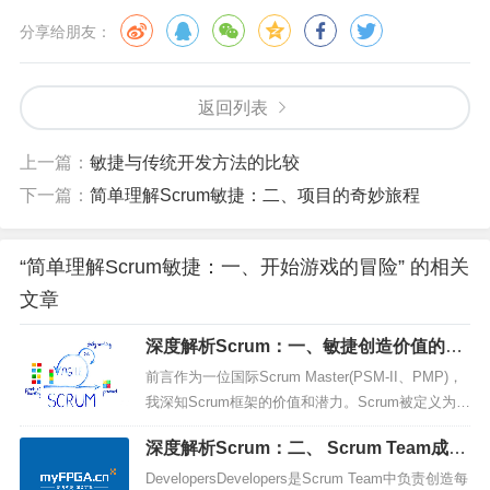
分享给朋友：
返回列表
上一篇：
敏捷与传统开发方法的比较
下一篇：
简单理解Scrum敏捷：二、项目的奇妙旅程
“简单理解Scrum敏捷：一、开始游戏的冒险” 的相关
文章
深度解析Scrum：一、敏捷创造价值的艺
术
前言作为一位国际Scrum Master(PSM-II、PMP)，
我深知Scrum框架的价值和潜力。Scrum被定义为一
个轻量级的框架，旨在通过自适应解决方案帮助个
深度解析Scrum：二、 Scrum Team成员
人、团队和组织创造价值。在这篇博文中，我将深
的关键角色
入探讨Scrum的定义、理论、价值观以及Scrum Tea
DevelopersDevelopers是Scrum Team中负责创造每