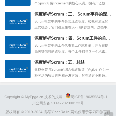
m的关键角色。Scrum的定义Sc...
个Sprint可用Increment的核心人员。拥有广泛技
能，其职责包括创建Sprint计划（Sprint Backlo
深度解析Scrum：三、 Scrum事件的深入
g）、注入质量通过遵循Done的定义、每天根据Spri
解析
nt Goal调整计划，以及对彼此负责作为专业人
Scrum框架中的事件是实现透明度、检视和适应的
士。...
正式机会，它们都发生在Sprint的容器内。这些事件
不仅创造了规律性，还最小化了对Scrum之外未定
深度解析Scrum：四、Scrum工件的关键
义的会议的需求。以下是Scrum框架中的关键事
角色和承诺
件：SprintSprint是Scrum的核心，是创意转化为价
Scrum框架中的工件代表着工作或价值，并旨在提
值的地方。作为一个固定时长的事件，为期一个
高关键信息的透明度。每个工件都包含一个承诺，
月...
以确保它提供可增强透明度并聚焦于可度量进展的
深度解析Scrum：五、总结
信息。以下是Scrum框架中三个重要的工件及其关
键承诺：1. Product BacklogProduct Backlog是一
敏捷框架与Scrum的综合概述敏捷（Agile）作为一
份涌现的、有序的清单，列出了改进产品所...
种灵活的项目管理和开发方法，旨在通过不断适应
变化、强调协作和响应用户需求的方式，提高产品
交付的灵活性和效能。Scrum作为最流行的敏捷框
架之一，通过其独特的角色、事件和工件，提供了
Copyright ©
MyFpga.cn
技术的执着 |
蜀ICP备19035584号-1 |
|
一种有效的组织和管理复杂项目的方式。敏捷原则
川公网安备 51142202000123号
与核心价值观敏捷方法的...
版权所有 © 2019-2024,
陈语ChanRa1n(网站仅用于学习和教育目